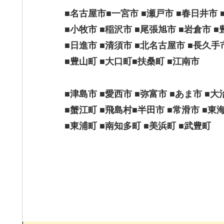
■名古屋市■一宮市 ■瀬戸市 ■春日井市 
■小牧市 ■稲沢市 ■尾張旭市 ■岩倉市 ■
■日進市 ■清須市 ■北名古屋市 ■長久手
■豊山町 ■大口町■扶桑町 ■江南市
■津島市 ■愛西市 ■弥富市 ■あま市 ■大
■蟹江町 ■飛島村■半田市 ■常滑市 ■東
■東浦町 ■南知多町 ■美浜町 ■武豊町