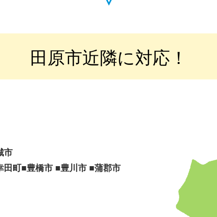
田原市近隣に対応！
城市
■幸田町■豊橋市 ■豊川市 ■蒲郡市