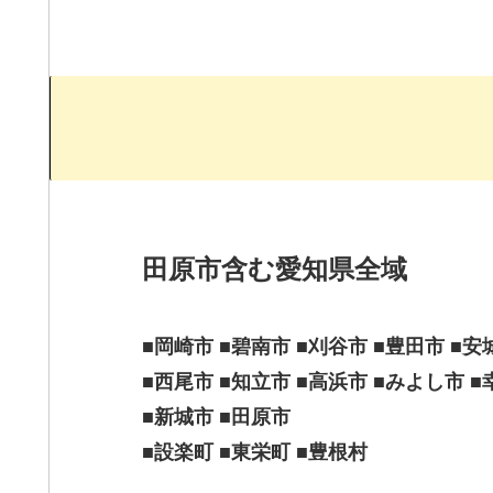
田原市含む
愛知県全域
■岡崎市 ■碧南市 ■刈谷市 ■豊田市 ■安
■西尾市 ■知立市 ■高浜市 ■みよし市 
■新城市 ■田原市
■設楽町 ■東栄町 ■豊根村