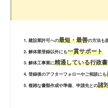
最短・最善
建設業許可への
の方法も
一貫サポート
解体業登録以外にも
精通している行政書
解体工事業に
登録後のアフターフォローやご相談にも
諸
複雑な書類作成や準備、申請先との