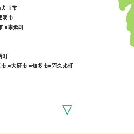
■犬山市
豊明市
市 ■東郷町
治町
海市 ■大府市 ■知多市■阿久比町
▽