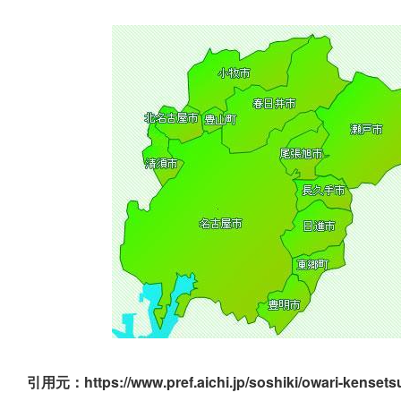
引用元：https://www.pref.aichi.jp/soshiki/owari-kensets