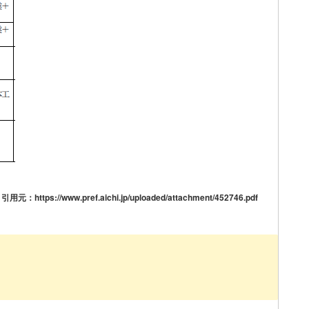
引用元：https://www.pref.aichi.jp/uploaded/attachment/452746.pdf